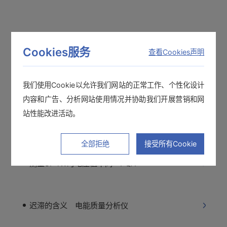
能测量间歇泄性漏电的测试仪
Cookies服务
查看Cookies声明
“PQ ONE”可以读取3196的数据吗？
我们使用Cookie以允许我们网站的正常工作、个性化设计
内容和广告、分析网站使用情况并协助我们开展营销和网
站性能改进活动。
弄丢了PQA查看软件9624-50
全部拒绝
接受所有Cookie
测量3P4W时电压值不同 PQA
迟滞的含义 电能质量分析仪