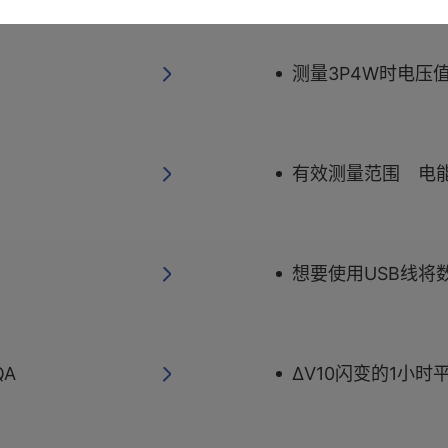
测量3P4W时电压值
有效测量范围 电
想要使用USB线将
A
ΔV10闪变的1小