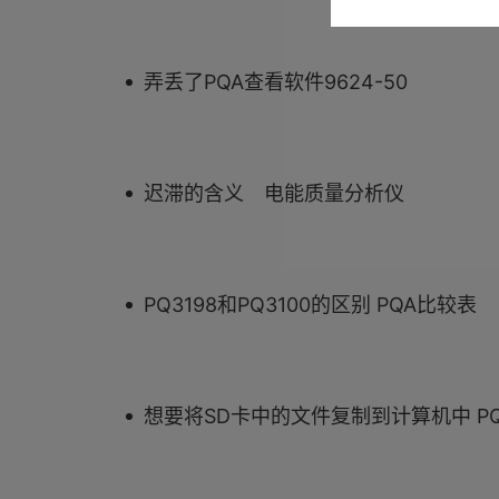
弄丢了PQA查看软件9624-50
迟滞的含义 电能质量分析仪
PQ3198和PQ3100的区别 PQA比较表
想要将SD卡中的文件复制到计算机中 PQ