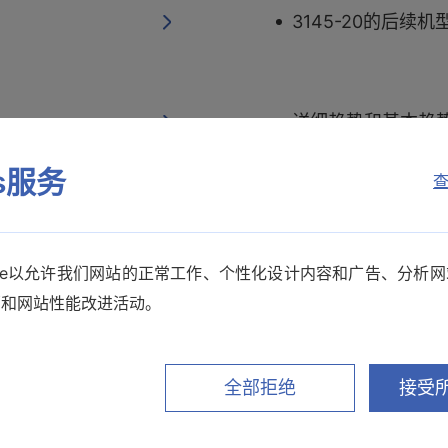
3145-20的后续
详细趋势和基本趋势
es服务
查
初始化设置条件时
kie以允许我们网站的正常工作、个性化设计内容和广告、分析
销和网站性能改进活动。
和功率计无法通讯 R
全部拒绝
接受所
“PQ ONE”可以读