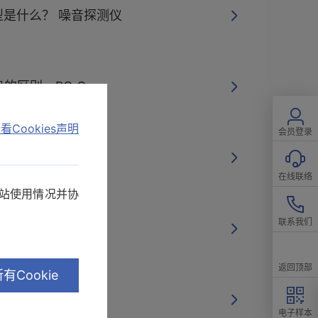
机型是什么？ 噪音探测仪
的区别 PQ One
看Cookies声明
会员登录
的备用电池寿命
在线联络
网站使用情况并协
联系我们
S-232C、LAN
返回顶部
有Cookie
取3196的数据吗？
电子样本