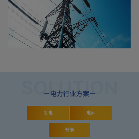
SOLUTION
电力行业方案
发电
电网
节能