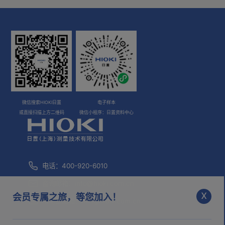
微信搜索HIOKI日置
电子样本
或直接扫描上方二维码
微信小程序：日置资料中心
电话：400-920-6010
咨询邮箱：
info@hioki.com.cn
x
会员专属之旅，等您加入！
市场部邮箱：
mkt@hioki.com.cn