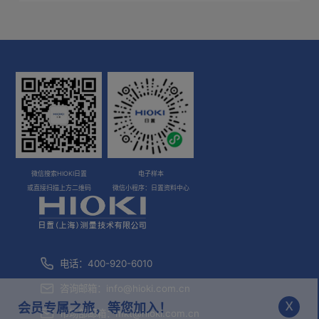
微信搜索HIOKI日置
电子样本
或直接扫描上方二维码
微信小程序：日置资料中心
电话：400-920-6010
咨询邮箱：
info@hioki.com.cn
x
会员专属之旅，等您加入！
市场部邮箱：
mkt@hioki.com.cn