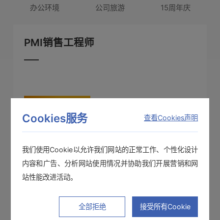
办公环境
公司旅游
15周年庆
PMI销售工程师
查看详情
Cookies服务
查看Cookies声明
我们使用Cookie以允许我们网站的正常工作、个性化设计
面试流程
内容和广告、分析网站使用情况并协助我们开展营销和网
社招：投递简历 > 笔试 > 合格者一次面试 > 能力性
站性能改进活动。
格测试 > 二次面试 > 签订offer
校招：投递简历 > 笔试 > 合格者面试 > 能力性格测
全部拒绝
接受所有Cookie
试 >确定录用实习 > 签订实习协议 > 实习成果汇报>