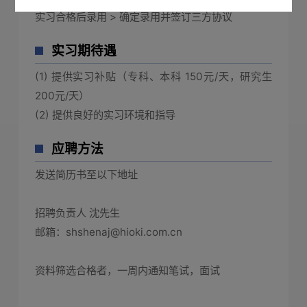
实习合格后录用 > 确定录用并签订三方协议
实习期待遇
(1) 提供实习补贴（专科、本科 150元/天，研究生
200元/天）
(2) 提供良好的实习环境和指导
应聘方法
发送简历书至以下地址
招聘负责人 沈先生
邮箱：
shshenaj@hioki.com.cn
资料筛选合格者，一周内通知笔试，面试