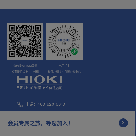
微信搜索HIOKI日置
电子样本
或直接扫描上方二维码
微信小程序：日置资料中心
电话：400-920-6010
咨询邮箱：
info@hioki.com.cn
x
会员专属之旅，等您加入！
市场部邮箱：
mkt@hioki.com.cn