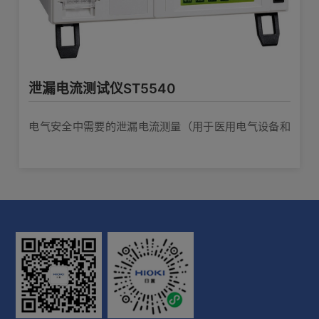
40、ST55
接触电流和保护导体电流的测量：IEC
以下产品的红色测试线的替换部件：L4930,
60990（1999）
L9257, L9787, L9844
ST5540可以更换保险丝吗？
测量/控制/研究室的电气装置：IEC
查看详情>>
1891
系列/应用样本
涉及较多产品
安规测试仪
61010-1（2001）
信息技术设备：IEC60950-1（2005）
泄漏电流测试仪ST5540
测试针（红）Z7029
日本《电气用品安全法》中的绝缘变压器 泄漏电流测量
家庭用/类似电气设备：IEC 60335-
以下产品的红色测试针的替换部件：L2200,
电气安全中需要的泄漏电流测量（用于医用电气设备和
1（2001）+A1：2004+A2：2006
L4938, L9787
音频/视频/类似设备：IEC
对应标准
一般电子设备）
查看详情>>
想要测量超过20A的设备的泄漏电流
60065（2001）+1：2005
Personnel Protection Systems for
测试线（黑）Z7030
EV：UL 2231-1（2002），UL-2231-
想要测量三相电源设备的泄漏电流
2（2002）
以下产品的黑色测试针的替换部件：L2200,
UL用：UL1492（1996）
L4938, L9787, L9788-11
测量/控制/研究室的电气装置，潮湿状态
查看详情>>
泄漏电流测量中使用哪个网络？
下的电流测量电路：IEC 61010-
1（2001）