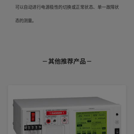
可以自动进行电源极性的切换或正常状态、单一故障状
态的测量。
基本参数和主机接地的
替换部件
其他推荐产品
产品样本
使用说明书
通讯指令
通过测量人体模拟阻抗间的电压下降显
示和计算电流值
测量方式
鳄鱼夹（红）Z7025
连接多台绝缘变压器 泄露电流测试仪
产品外观图
在线培训视频
软件下载
真有效值测量，测量部分是和主机接地
绝缘
以下产品的红色鳄鱼夹的替换零件：L1000,
L1000-05, L2200, L493
蜂鸣音（报警声）的设置 泄漏电流测试仪
泄漏电流测量、电压测量、保护导体电
查看详情>>
编号
类别
型号
名称
测量模式
流测量
鳄鱼夹（黑）Z7026
充电桩泄漏电流电动车电容耦合试验
储能
使用绝缘变压器的原因 ST5540
泄漏电流测试仪
电气用品安全法
ST5540,ST55
1722
单品样本
41