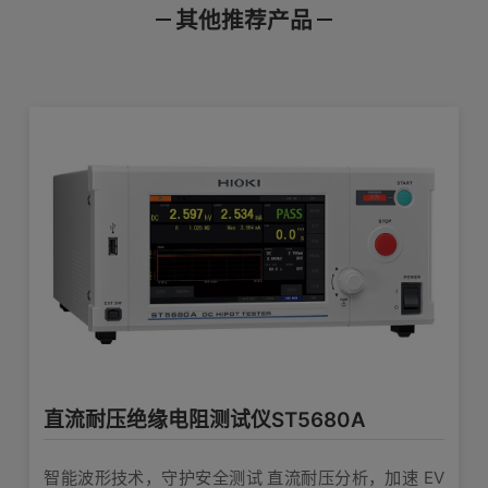
PC通讯器
年5月）
其他推荐产品
产品样本
使用说明书
通讯指令
绝缘电阻（直流电压施加方式）
测试项目
版本升级应有资格技术员来执行。
【安全测试设备】绝缘电阻测试和耐电压测试的区别
RS-232C 连接线 9637
25 V ≦ V < 100 V
产品外观图
在线培训视频
软件下载
与ST5520的功能和操作类似，如对进程有任何不明之处，请联
(2.000/20.00/200.0 MΩ),
系当地的
HIOKI分支机构
寻求协助。
9pin-9pin，1.8m长
测试电压/测量
100 V ≦ V < 500 V
会员登录
查看详情>>
量程
【安全测试设备】用直流电进行绝缘电阻测试的理由
(2.000/20.00/200.0/2000 MΩ),
（手动/自动）
编号
类别
型号
名称
500 V ≦ V ≦ 1000 V
登录注册后查看更多技术资料
(2.000/20.00/200.0/4000/9990 MΩ)
门锁元件的绝缘检查
输出线
【安全测试设备】电容性负载的绝缘电阻测试
绝缘电阻测试仪
登录
注册
1726
ST5520
单品样本
20
±2 % rdg. ±5 dgt.
※L2200可延长。请咨询您最近的分支机构。
25 V ≦ V < 100 V [0～20 MΩ],
基本精度
【绝缘电阻计】记录被测对象的绝缘电阻值
100 V ≦ V < 500 V [0～20 MΩ],
2315
系列/应用样本
涉及较多产品
锂电池的生产
500 V ≦ V ≦ 1000 V [0～200 MΩ]
输出线 9094
直流耐压绝缘电阻测试仪ST5680A
FAST：30ms/次，SLOW：500ms/次
1882
系列/应用样本
涉及较多产品
电池行业应
通讯指令的确认 通讯监测功能
1.5 m 长
测试速度
（切换）
查看详情>>
智能波形技术，守护安全测试 直流耐压分析，加速 EV