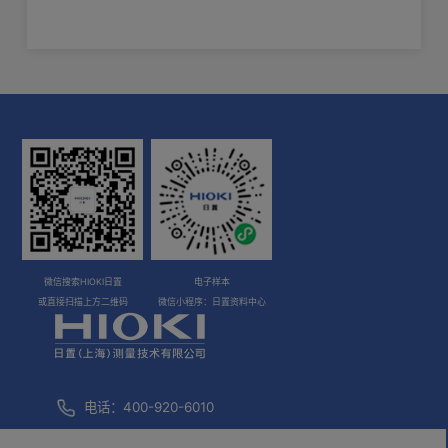
电池品质升级
LCD (寿命100,000小时),背光灯4阶段
显示屏
高电阻测量不稳定 ST5520
变换转换器 9199
保存内容：额定测量电压、比较器上下
接收：香蕉端子，输出：BNC端子
限值、测试模式、判定时蜂鸣音、测试
是否能保存设置条件？ ST5520
查看详情>>
存储功能
时间、响应时间、电阻量程、测量速度
存储数：最多10组（可保存/读取）
带开关探头 9299
电阻计无法测量的电阻有吗?
连续模式、PASS STOP模式、FAIL
80 cm (31.5 in) 长
STOP模式、强制结束时判定模式（切
测试模式
查看详情>>
换）
微信搜索HIOKI日置
电子样本
ST5520和3154的命令兼容
或直接扫描上方二维码
微信小程序：日置资料中心
UPPER_FAIL：测量值≧上限值
测试线 L2200
PASS： 上限值＞测量值＞下限值
比较设置
线长70cm，前端可更换探针和鳄鱼夹，最
LOWER_FAIL：测量值≦下限值
大输入电压：CAT Ⅳ 600V，CAT Ⅲ 10
电话：400-920-6010
查看详情>>
蜂鸣音、PASS/U.FAIL/L.FAIL 的LED 灯
咨询邮箱：
info@hioki.com.cn