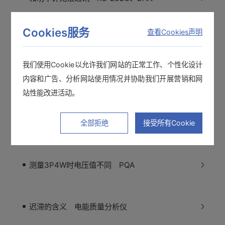
Cookies服务
查看Cookies声明
能测量间歇泄性漏电的测试仪
我们使用Cookie以允许我们网站的正常工作、个性化设计
内容和广告、分析网站使用情况并协助我们开展营销和网
“PQ ONE”可以读取3196的数据吗？
站性能改进活动。
弄丢了PQA查看软件9624-50
全部拒绝
接受所有Cookie
测量3P4W时电压值不同 PQA
迟滞的含义 电能质量分析仪