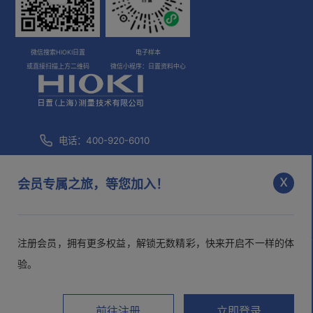
微信搜索HIOKI日置
电子样本
或直接扫描上方二维码
微信小程序：日置资料中心
电话：400-920-6010
咨询邮箱：
info@hioki.com.cn
x
会员专属之旅，等您加入！
市场部邮箱：
mkt@hioki.com.cn
注册会员，拥有更多权益，解锁无数精彩，快来开启不一样的体
日置(上海)测量技术有限公司
沪ICP备05013343号-1
沪公网
验。
安备 31010102003526号
>隐私声明
>用户协议
前往注册
立即登录