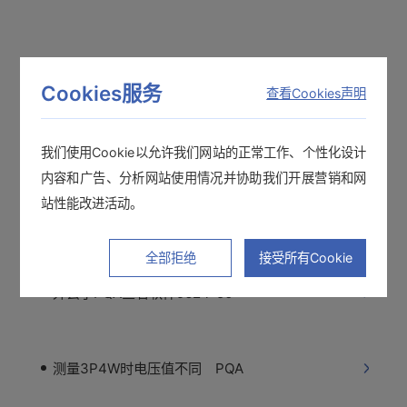
和功率计无法通讯 RS-232C、LAN
Cookies服务
查看Cookies声明
能测量间歇泄性漏电的测试仪
我们使用Cookie以允许我们网站的正常工作、个性化设计
内容和广告、分析网站使用情况并协助我们开展营销和网
站性能改进活动。
“PQ ONE”可以读取3196的数据吗？
全部拒绝
接受所有Cookie
弄丢了PQA查看软件9624-50
测量3P4W时电压值不同 PQA