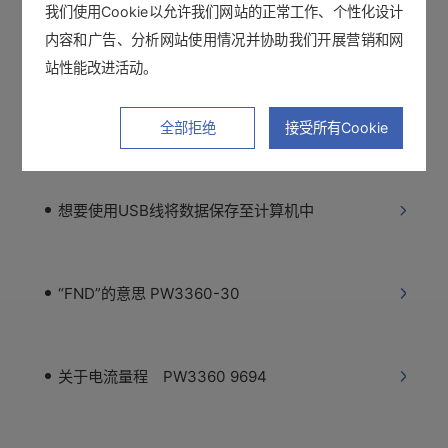
我们使用Cookie以允许我们网站的正常工作、个性化设计
内容和广告、分析网站使用情况并协助我们开展营销和网
Excel中不显示谐波数据 PW3360-31
站性能改进活动。
最大显示范围 功率计查看软件
全部拒绝
接受所有Cookie
想要使用USB线将数据保存至计算机中
“FND”的意思 PW3360-30
关于电流量程 PW3360 9694