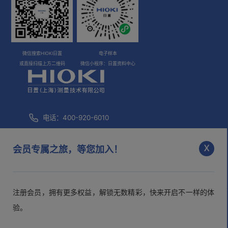
微信搜索HIOKI日置
电子样本
或直接扫描上方二维码
微信小程序：日置资料中心
电话：400-920-6010
咨询邮箱：
info@hioki.com.cn
x
会员专属之旅，等您加入！
市场部邮箱：
mkt@hioki.com.cn
注册会员，拥有更多权益，解锁无数精彩，快来开启不一样的体
日置(上海)测量技术有限公司
沪ICP备05013343号-1
沪公网
验。
安备 31010102003526号
>隐私声明
>用户协议