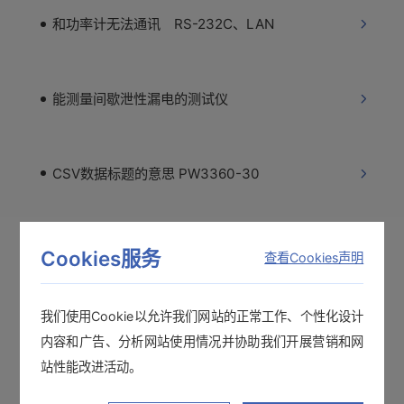
和功率计无法通讯 RS-232C、LAN
能测量间歇泄性漏电的测试仪
CSV数据标题的意思 PW3360-30
Excel中不显示谐波数据 PW3360-31
Cookies服务
查看Cookies声明
我们使用Cookie以允许我们网站的正常工作、个性化设计
最大显示范围 功率计查看软件
内容和广告、分析网站使用情况并协助我们开展营销和网
站性能改进活动。
想要使用USB线将数据保存至计算机中