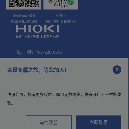
微信搜索HIOKI日置
电子样本
或直接扫描上方二维码
微信小程序：日置资料中心
电话：400-920-6010
咨询邮箱：
info@hioki.com.cn
x
会员专属之旅，等您加入！
市场部邮箱：
mkt@hioki.com.cn
注册会员，拥有更多权益，解锁无数精彩，快来开启不一样的体
日置(上海)测量技术有限公司
沪ICP备05013343号-1
沪公网
验。
安备 31010102003526号
>隐私声明
>用户协议
前往注册
立即登录
视频号
电子样本
微博