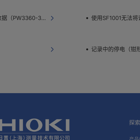
0/PW3365-30）
使用SF1001无法将
记录中的停电（钳形功
探
产品