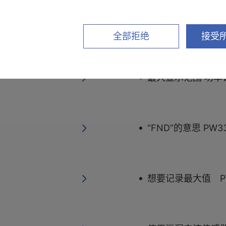
CSV数据标题的意思 
全部拒绝
接受所
最大显示范围 功率
“FND”的意思 PW33
想要记录最大值 PW