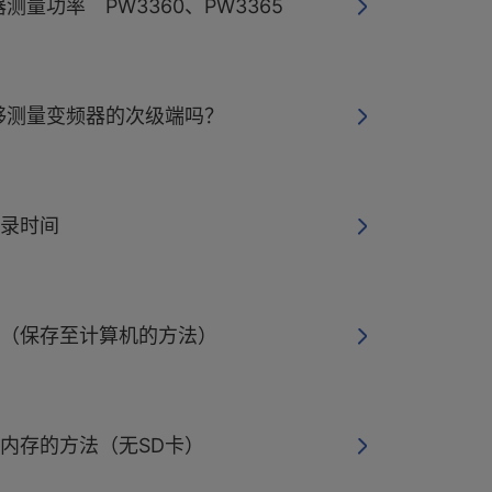
量功率 PW3360、PW3365
够测量变频器的次级端吗？
记录时间
内存（保存至计算机的方法）
0的内存的方法（无SD卡）