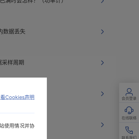
储已满时会怎样？（功率计）
卡内数据丢失
据采样周期
卡
看Cookies声明
会员登录
在线联络
S-232C、LAN
网站使用情况并协
联系我们