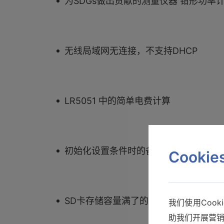
为SDGs做出贡献的测量仪器 钳形功率
无线局域网无连接，不支持DHCP
LR5051 中的简单电费计算
初始化设置条件时的备用电池寿命
Cooki
SD卡存储容量满了的时候 PW3360-3
我们使用Coo
助我们开展营