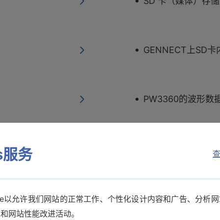
计
SD 卡（媒体）存
GENNECT上SD
PW3360的波形数
关于可以使用的SD
es服务
查
0
和功率计无法通讯 R
kie以允许我们网站的正常工作、个性化设计内容和广告、分析
销和网站性能改进活动。