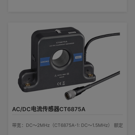
查看详情>>
AC 4260 V
耐电压
定电流：AC/DC 1000A 可测导体直径：φ36mm
传感器单元CT9555
由对应的HIOKI功率分析仪、传感器单元
电源
或电流单元供电
单独使用电流传感器时的供电 1通道，波形
输出
7 VA以下（1000 A/55 Hz测量，±12 V
最大额定功率
查看详情>>
电源时）
238 mm（W）×116 mm（H）×35
连接线 L9217
体积及重量
mm（D），1,040 g
线两端为绝缘BNC接口，1.6m
查看详情>>
3 m
线长
标记带（×6），携带包，使用说明书，
AC/DC电流传感器CT6875A
连接线 9165
附件
使用注意事项
适用于 9268/9269; BNC- BNC,1.5m长
带宽：DC〜2MHz（CT6875A-1: DC〜1.5MHz） 额定
查看详情>>