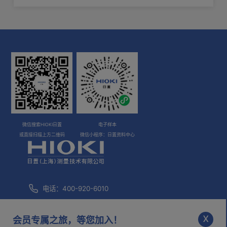
3通道电流单
2根
元 U8977
传感器单元
1根
CT9555
传感器单元
1根
CT9556
传感器单元
4 根
微信搜索HIOKI日置
电子样本
CT9557
或直接扫描上方二维码
微信小程序：日置资料中心
电话：400-920-6010
咨询邮箱：
info@hioki.com.cn
x
会员专属之旅，等您加入！
市场部邮箱：
mkt@hioki.com.cn