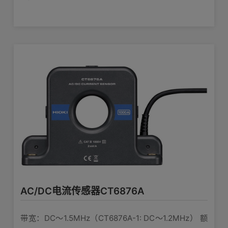
可连接产品:PW3335，PW3336，PW3337，MR6000，
直径：φ80mm
±20 ppm Typical
线性误差
MR8847A，MR8827，MR8740T，MR8740，MR8741，
DC-1kHz：130 dB以上
1kHz-10kHz：120 dB以上
MR8870-30，MR8880-21，MR8875-30
共模电压抑制
比 (CMRR)
10kHz-50kHz：100 dB以上
（对输出电压的影响/同相电压）
传感器单元CT9557
连接对应的HIOKI功率分析仪时自动执行
自动相位补偿
单独使用电流传感器时的供电 4通道，计算
功能
相位补偿
功能，波形/RMS输出
查看详情>>
-40°C～85°C，湿度80% RH以下（无
使用温湿度范
围
结露）
传感器单元CT9556
AC/DC电流传感器CT6876A
安全标准 IEC 61010
单独使用电流传感器时的供电 1通道，波
适用标准
EMC IEC 61326
形/RMS输出
带宽：DC〜1.5MHz（CT6876A-1: DC〜1.2MHz） 额