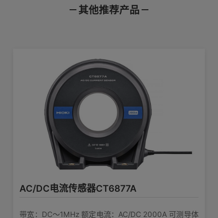
转换线、延长线
其他推荐产品
产品样本
使用说明书
通讯指令
DC 2000 A，AC 1400 A
额定电流
*CT9902最多可连接两个
DC ～ 70 kHz
频率特性
产品外观图
在线培训视频
软件下载
可测量导体直
延长线CT9902
φ50 mm以下
径
5m, 12pin - 12pin
编号
类别
型号
名称
±2400 A peak 在40℃以下且周期波形
查看详情>>
最大输入电流
超过10ms的一个周期内
功率分析中的相位补偿：两者缺一不可
AC/DC电流探头
2329
CT6847A
单品样本
847A 数据
转换线CT9901
1mV/A
输出电压
电流传感器连接器12pin - 10pin转换
电流传感器电
50Ω±10Ω
输出阻抗
1932
系列/应用样本
涉及较多产品
查看详情>>
列
测量精度（振
DC：0.15% + 0.01%
AC/DC电流传感器CT6877A
幅）±(% of
DC < f ≤ 16 Hz：0.2% + 0.01%
reading + %
外部电源，连接线
16 Hz < f ≤ 100 Hz：0.15% + 0.01%
of full scale)
带宽：DC〜1MHz 额定电流：AC/DC 2000A 可测导体