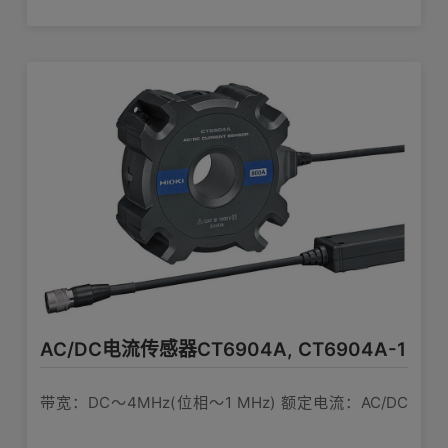
最大连接数量
电流：AC/DC 500A 可测导体直径：φ36mm
最大连接数量
本体测量仪器
功率分析仪
7 根
PW8001
功率分析仪
4 根
PW4001
功率分析仪
5 根
PW6001（停
产）
功率分析仪
AC/DC电流传感器CT6904A, CT6904A-1
3 根
PW3390（停
产）
带宽：DC〜4MHz(位相〜1 MHz) 额定电流：AC/DC
功率测量模块
2根
M7103
500A 可测导体直径：φ32mm