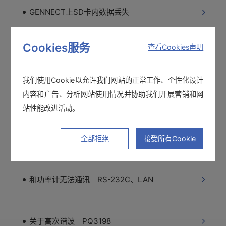
GENNECT上SD卡内数据丢失
Cookies服务
查看Cookies声明
详细趋势和基本趋势的区别 PQ One
我们使用Cookie以允许我们网站的正常工作、个性化设计
内容和广告、分析网站使用情况并协助我们开展营销和网
能知道谐波的流入和流出吗？
站性能改进活动。
关于可以使用的SD卡
全部拒绝
接受所有Cookie
和功率计无法通讯 RS-232C、LAN
关于高次谐波 PQ3198