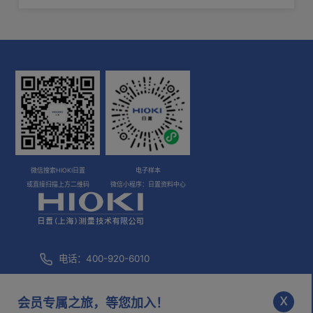
微信搜索HIOKI日置
电子样本
或直接扫描上方二维码
微信小程序：日置资料中心
电话：400-920-6010
咨询邮箱：
info@hioki.com.cn
x
会员专属之旅，等您加入！
市场部邮箱：
mkt@hioki.com.cn