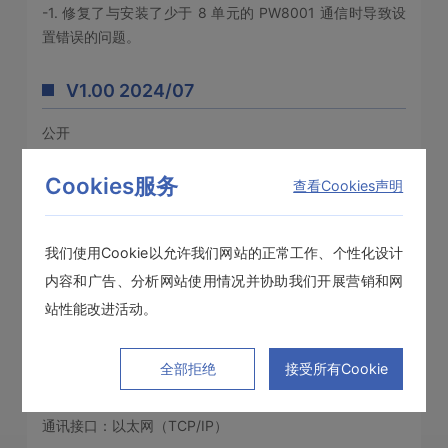
-1. 修复了与安装了少于 8 单元的 PW8001 通信时导致设
置错误的问题。
V1.00 2024/07
公开
Cookies服务
查看Cookies声明
操作环境
我们使用Cookie以允许我们网站的正常工作、个性化设计
内容和广告、分析网站使用情况并协助我们开展营销和网
支持的操作系统：Windows 10（仅限 64 位）、Windows
11
站性能改进活动。
处理器：1.0 GHz 或更高
内存：2.0 GB 或以上
全部拒绝
接受所有Cookie
硬盘 ：128 MB 或更多可用空间
显示屏：1920 x 1080 或更高
通讯接口：以太网（TCP/IP）