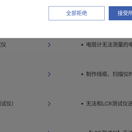
全部拒绝
接受所
阻抗分析仪测量的指
试仪
电阻计无法测量的电
制作线缆、扫描仪时
测试仪）
无法和LCR测试仪进