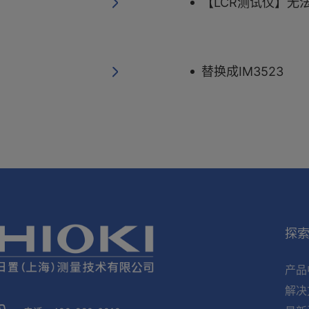
【LCR测试仪】无法
替换成IM3523
探
产品
解决