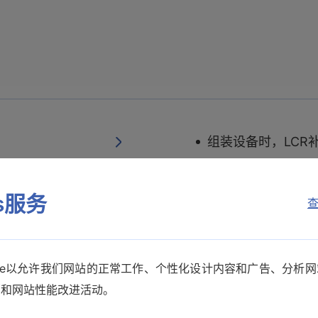
组装设备时，LCR
es服务
查
直流电阻测量 （Rd
kie以允许我们网站的正常工作、个性化设计内容和广告、分析
是否能保存设置条件？
销和网站性能改进活动。