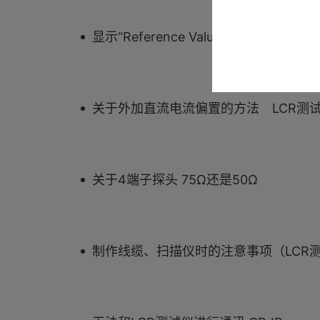
显示“Reference Value” 精度保证范围外
关于外加直流电流偏置的方法 LCR测
关于4端子探头 75Ω还是50Ω
制作线缆、扫描仪时的注意事项（LCR