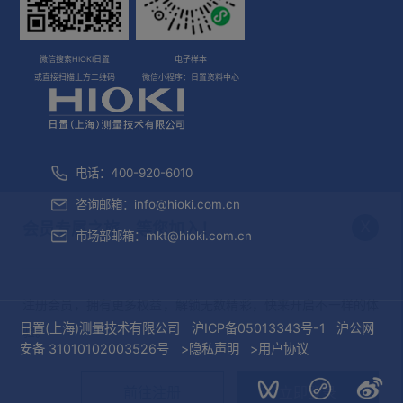
微信搜索HIOKI日置
电子样本
或直接扫描上方二维码
微信小程序：日置资料中心
电话：400-920-6010
咨询邮箱：
info@hioki.com.cn
x
会员专属之旅，等您加入！
市场部邮箱：
mkt@hioki.com.cn
注册会员，拥有更多权益，解锁无数精彩，快来开启不一样的体
日置(上海)测量技术有限公司
沪ICP备05013343号-1
沪公网
验。
安备 31010102003526号
>隐私声明
>用户协议
前往注册
立即登录