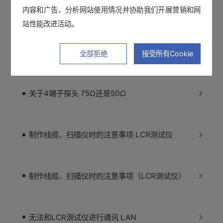
内容和广告、分析网站使用情况并协助我们开展营销和网
关于外加直流电流偏置的方法 LCR测试仪
站性能改进活动。
电阻计无法测量的电阻有吗?
全部拒绝
接受所有Cookie
关于4端子探头 75Ω还是50Ω
制作线缆、扫描仪时的注意事项 LCR测试仪
制作线缆、扫描仪时的注意事项（LCR测试仪）
无法和LCR测试仪进行通讯 LAN