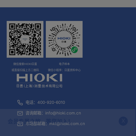
微信搜索HIOKI日置
电子样本
或直接扫描上方二维码
微信小程序：日置资料中心
电话：400-920-6010
咨询邮箱：
info@hioki.com.cn
x
会员专属之旅，等您加入！
市场部邮箱：
mkt@hioki.com.cn