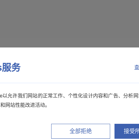
es服务
查
在两台测量仪器上使用
kie以允许我们网站的正常工作、个性化设计内容和广告、分析
销和网站性能改进活动。
Excel中不显示谐波数
全部拒绝
接受所