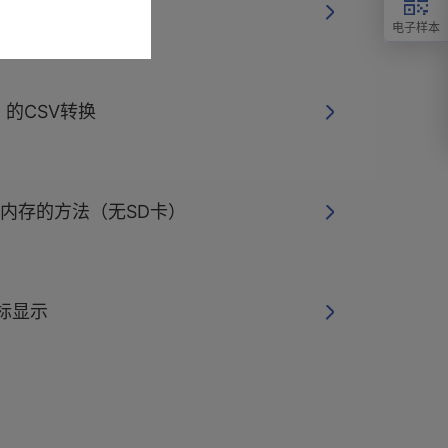
 3169
电子样本
的CSV转换
0的内存的方法（无SD卡）
光标显示