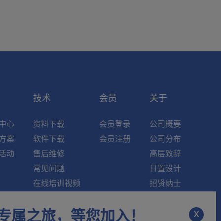
索
技术
会员
关于
中心
资料下载
会员登录
公司概要
方案
软件下载
会员注册
公司分布
活动
售后维修
高层致辞
常见问题
日置设计
在线培训视频
招贤纳士
知识中心
新闻资讯
x
专属之旅，等您加入！
维修中心
联系我们