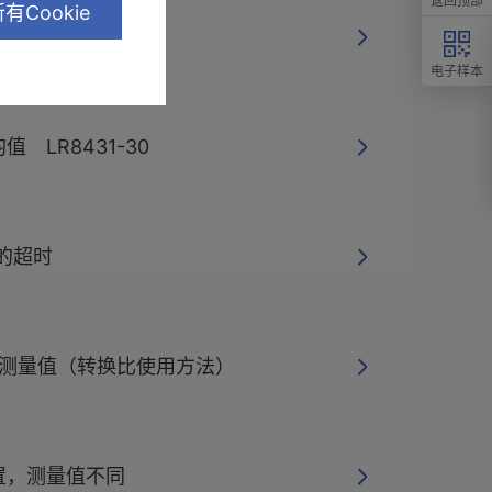
返回顶部
有Cookie
 数据采集仪
电子样本
 LR8431-30
ty的超时
1的测量值（转换比使用方法）
置，测量值不同