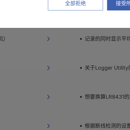
全部拒绝
接受所
关于数字滤波功能
算机）
记录的同时显示平均值
关于Logger Utili
想要换算LR843
根据断线检测的设