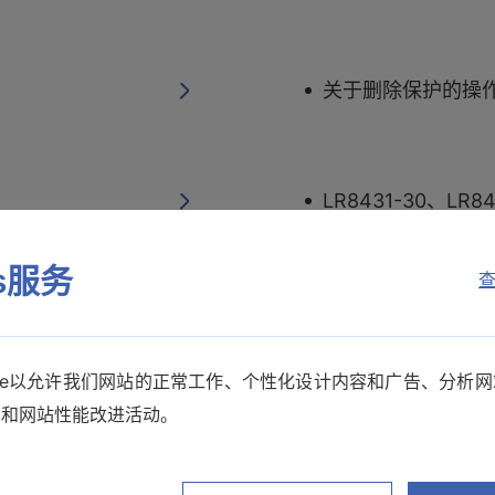
关于删除保护的操
LR8431-30、L
es服务
查
想要使用USB线将
kie以允许我们网站的正常工作、个性化设计内容和广告、分析
销和网站性能改进活动。
USB模式的使用方法 