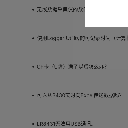
无线数据采集仪的数值不对 CVS输出
使用Logger Utility的可记录时间（计
CF卡（U盘）满了以后怎么办？
可以从8430实时向Excel传送数据吗？
LR8431无法用USB通讯。