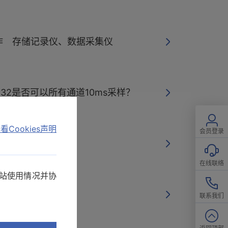
作 存储记录仪、数据采集仪
R8432是否可以所有通道10ms采样？
看Cookies声明
会员登录
数据保存至计算机中
在线联络
网站使用情况并协
LR8431-30
联系我们