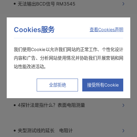
无法输出BCD信号 RM3545
Cookies服务
采样软件没有反应
查看Cookies声明
我们使用Cookie以允许我们网站的正常工作、个性化设计
导通蜂鸣器不响 卡片式万用表
内容和广告、分析网站使用情况并协助我们开展营销和网
站性能改进活动。
符合JIS K 7194标准的表面电阻测量 4探针法
全部拒绝
接受所有Cookie
4探针法是指什么？表面电阻测量
夹型测试线的延长 电阻计