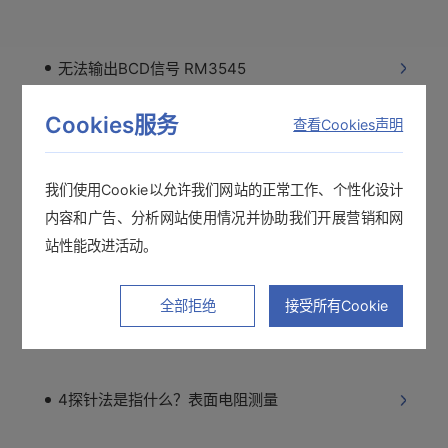
无法输出BCD信号 RM3545
Cookies服务
查看Cookies声明
采样软件没有反应
我们使用Cookie以允许我们网站的正常工作、个性化设计
内容和广告、分析网站使用情况并协助我们开展营销和网
导通蜂鸣器不响 卡片式万用表
站性能改进活动。
全部拒绝
接受所有Cookie
符合JIS K 7194标准的表面电阻测量 4探针法
4探针法是指什么？表面电阻测量