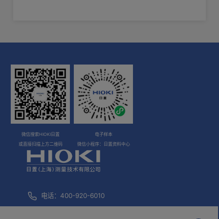
1922
系列/应用样本
涉及较多产品
光伏系统测
60~2000A；有可无线传输数据的选件Z3210。
kVA～2000 kVA) (根据电压量程自动切
直流功率量程
关于测量PV电流时的自动保持功能
换), 基本精度: ±2.0% rdg. ±20 dgt.
直流高压测试探头P2010
安全地进行高压光伏发电设备的维保工作
2075
系列/应用样本
涉及较多产品
储能测量解
600.0 ｍV～1000 V（使用P2000时
支持1500V的测试探头 P2000
直流电压量程
查看详情>>
600.0 V～2000 V）
6.000 V〜1000 V, 4档量程 (15〜1
关于冲击电流 钳形表
kHz, 真有效值整流), 基本精度45 - 66
交流电压量程
测试线选件（用于L9207-10，
Hz : ±0.9% rdg. ±0.003 V (6V时)
L9300）
微信搜索HIOKI日置
电子样本
输出波形异常 钳形表
6.000 V〜1000 V, 4档量程, 基本精度
或直接扫描上方二维码
微信小程序：日置资料中心
拆下L9207-10护盖后安装。滑动 L9300 的护套并在测量等级II
交流+直流电
DC, 45 - 66 Hz : ±1.0% rdg. ±0.013 V
压量程
的状态下进行安装。
(6V时)
600.0 Ω〜6.000 MΩ, 5档量程, 基本精
电话：400-920-6010
电阻量程
小型鳄鱼夹L4934
度: ±0.7% rdg. ±0.5 Ω (600 Ω时)
咨询邮箱：
info@hioki.com.cn