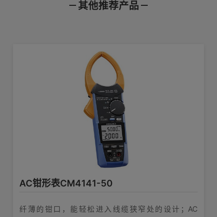
其他推荐产品
产品样本
使用说明书
通讯指令
1000 A (最大显示999.9 A), 基本精度:
直流高压测试探头P2000
【数字万用表】可以在DT4261的DC600mV量程内用HID功能发送数据吗？
±1.3% rdg. ±0.3 A (30.1 A - 999.9 A
产品外观图
在线培训视频
软件下载
直流电流量程
时)
·安全检测高压光伏设备 ·支持CAT III
2000V的高电压测试
希望把LR5000系列采集到的数据转化成CSV格式
1000 A (最大显示999.9 A, 10 Hz〜1
查看详情>>
编号
类别
型号
名称
kHz, 真有效值整流), 基本精度45 - 66
交流电流量程
Hz : ±1.8% rdg. ±0.3 A (30.1 A -
护
光伏系统电池组串电流测试的检查
光伏
测试线L9300
触发设置与连续测量的关系 RM3545
900.0 A时)
2089
系列/应用样本
涉及较多产品
数据中心测量
线长95cm，护套和手指保护装置一体型
量程1000 A: 1.5
波峰因数
查看详情>>
3286-20、CM3286-50的区别是什么？
2088
系列/应用样本
涉及较多产品
数据中心-通
1000 A (DC, 10Hz〜1 kHz, 真有效值整
交流+直流电
测试线L9207-10
流), 基本精度DC, 45 - 66 Hz : ±1.3%
AC钳形表CM4141-50
流量程
rdg. ±1.3 A (30.1 A - 900.0 A时)
1934
系列/应用样本
涉及较多产品
钳形表系列
RM3545是属于双桥还是电位计
90cm长
纤薄的钳口，能轻松进入线缆狭窄处的设计；AC
查看详情>>
0.000 kVA～1000 kVA(使用P2000时0