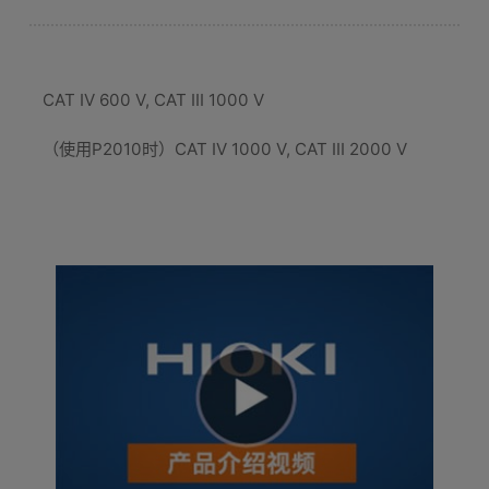
CAT IV 600 V, CAT III 1000 V
（使用P2010时）CAT IV 1000 V, CAT III 2000 V