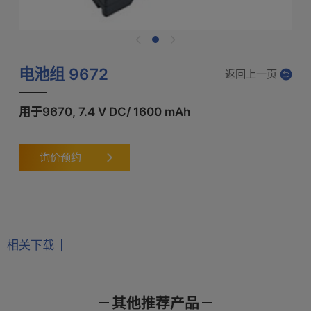
电池组 9672
返回上一页
用于9670, 7.4 V DC/ 1600 mAh
询价预约
相关下载
其他推荐产品
产品样本
使用说明书
通讯指令