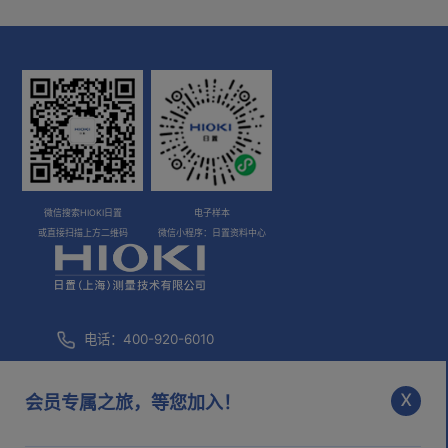
微信搜索HIOKI日置
电子样本
或直接扫描上方二维码
微信小程序：日置资料中心
电话：400-920-6010
咨询邮箱：
info@hioki.com.cn
x
会员专属之旅，等您加入！
市场部邮箱：
mkt@hioki.com.cn