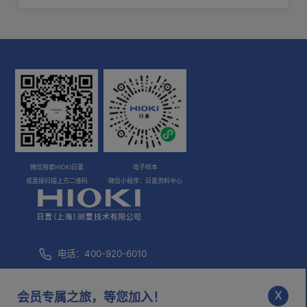
微信搜索HIOKI日置
电子样本
或直接扫描上方二维码
微信小程序：日置资料中心
电话：400-920-6010
咨询邮箱：
info@hioki.com.cn
x
会员专属之旅，等您加入！
市场部邮箱：
mkt@hioki.com.cn