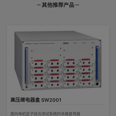
其他推荐产品
产品样本
使用说明书
通讯指令
产品外观图
在线培训视频
软件下载
高压继电器盒 SW2001
面向电机定子综合测试系统的多路复用器