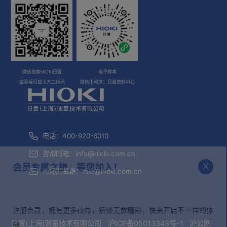
微信搜索HIOKI日置
电子样本
或直接扫描上方二维码
微信小程序：日置资料中心
电话：400-920-6010
咨询邮箱：
info@hioki.com.cn
x
会员专属之旅，等您加入！
市场部邮箱：
mkt@hioki.com.cn
注册会员，拥有更多权益，解锁无数精彩，快来开启不一样的体
日置(上海)测量技术有限公司
沪ICP备05013343号-1
沪公网
验。