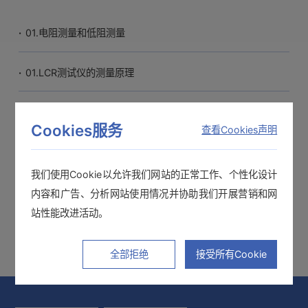
·
01.电阻测量和低阻测量
·
01.LCR测试仪的测量原理
·
02.使用电池测试仪测量电池内部电阻和其他应用测量
Cookies服务
查看Cookies声明
·
02.LCR的使用方法：基础知识
我们使用Cookie以允许我们网站的正常工作、个性化设计
·
03.各种电子元件的测量方法
内容和广告、分析网站使用情况并协助我们开展营销和网
站性能改进活动。
全部拒绝
接受所有Cookie