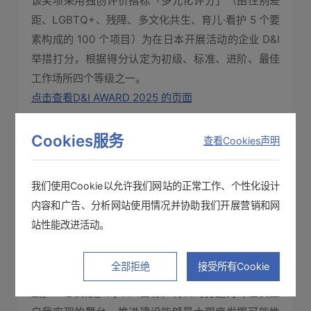
该奖项采用独创评价指标「多元化评分」（由性别差
距、LGBTQ+、残障、多文化共生、育儿·看护 5 个要
素构成的 100 个项目）为在日本开展活动的企业 D&I
举措打分，根据得分认定为初级、标准、进阶、最佳
工作场所四个等级之一。
点击查看D&I AWARD 2025 的页面
关于 HIOKI 的举措
Cookies服务
查看Cookies声明
我司以员工的成长作为 HIOKI 成长的原动力，旨在实
现公司与员工的长期共同成长和发展。
我们使用Cookie以允许我们网站的正常工作、个性化设计
自1986年制定HIOKI理念（尊重人性、贡献社会）以
内容和广告、分析网站使用情况并协助我们开展营销和网
来，我们一直致力于提升员工的工作便利性和成就
站性能改进活动。
感，即「工作意义」。
自 2020 年起，为实现长期经营方针「愿景
全部拒绝
接受所有Cookie
2030」，尊重每位员工「想做」「想实现」「想挑
战」「想贡献」的个人目标，将公司打造为每位员工