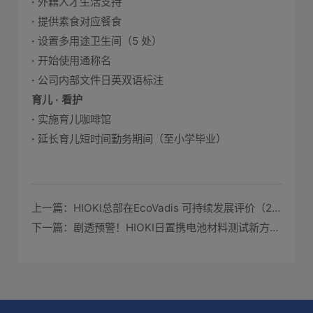
·
外籍人才生活支持
·
提供素食对应餐食
·
设置多用途卫生间（5 处）
·
开始使用通称名
·
公司内部文件日英双语标注
育儿 · 看护
·
实施育儿咖啡馆
·
延长育儿短时间勤务期间（至小学毕业）
上一篇：HIOKI总部在EcoVadis 可持续发展评价（2025）中荣获「铜牌」
下一篇：剧透预警！HIOKI日置携电池材料测试新方案，重磅登陆CIBF 2026