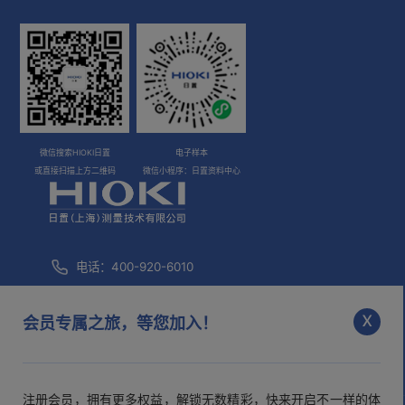
微信搜索HIOKI日置
电子样本
或直接扫描上方二维码
微信小程序：日置资料中心
电话：400-920-6010
咨询邮箱：
info@hioki.com.cn
x
会员专属之旅，等您加入！
市场部邮箱：
mkt@hioki.com.cn
注册会员，拥有更多权益，解锁无数精彩，快来开启不一样的体