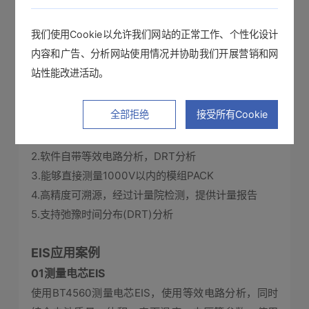
我们使用Cookie以允许我们网站的正常工作、个性化设计
内容和广告、分析网站使用情况并协助我们开展营销和网
站性能改进活动。
全部拒绝
接受所有Cookie
1.能够在电池充放电中进行测量，分析电池动态阻抗特
性
2.软件自带等效电路分析，DRT分析
3.能够直接测量1000V以内的模组PACK
4.高精度可溯源，经过计量院检测，提供计量报告
5.支持弛豫时间分布(DRT)分析
EIS应用案例
01测量电芯EIS
使用BT4560测量电芯EIS，使用等效电路分析，同时