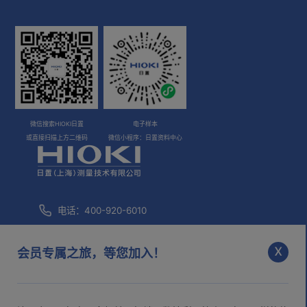
微信搜索HIOKI日置
电子样本
或直接扫描上方二维码
微信小程序：日置资料中心
电话：400-920-6010
咨询邮箱：
info@hioki.com.cn
x
会员专属之旅，等您加入！
市场部邮箱：
mkt@hioki.com.cn