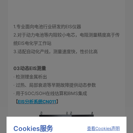
1.专业面向电池行业研发的EIS仪器
2.对于动力电池等内阻较小电芯，电阻测量精度高于传
统EIS电化学工作站
3.适配自动化产线，测量速度快，性价比高
03动态EIS测量
· 检测锂金属析出
· 过热、局部衰退等早期故障提供动态参数
· 用于SOC/SOH在线估算和BMS集成
【
EIS分析系统CN011
】
Cookies服务
查看Cookies声明