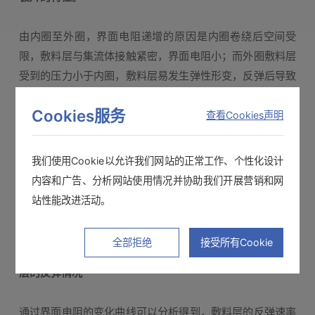
由内圈至外圈，界面电阻递增的原因是内圈卷绕后空间受
限，敷料层与集流体接触紧密，界面电阻小；而外圈敷料层
受到的压力小于内圈，敷料层易发生弹性形变，反弹后导致
界面电阻增加。
Cookies服务
查看Cookies声明
测试②
我们使用Cookie以允许我们网站的正常工作、个性化设计
下图中的两条曲线分别代表：
内容和广告、分析网站使用情况并协助我们开展营销和网
■
将极片从卷绕状态展开后立
站性能改进活动。
即测试
■
放置20分钟后再进行测试
全部拒绝
接受所有Cookie
对比组测试数据，可以分析
敷料
层的反弹情况
通过界面电阻的变化曲线可以分析得到，敷料层的反弹速率