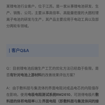
某锂电池行业客户，位于江苏。是一家从事锂电池研发、生
产、销售、公司，主要从事高倍率、高能量密度的大圆柱锂
离子电池的研发与生产，其产品主要应用于电动工具以及部
分两轮车领域。
客户Q&A
Q：目前锂电池后端生产工艺的优化方法已经趋于极限，是
否
有针对电池上游材料
的改善效果评估方案？
A：由于敷料层与集流体的界面电阻对成品电芯的内阻值存
在影响，使用
电极电阻测试系统RM2610
，可测得电极片
敷
料层的体积电阻率
以及
界面电阻（即敷料层与集流体间的接