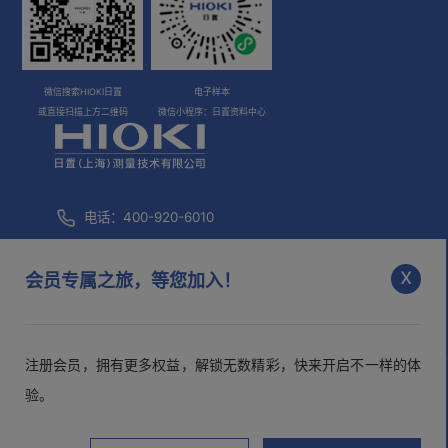
微信搜索HIOKI日置
电子样本
或直接扫描上方二维码
微信小程序：日置资料中心
电话：400-920-6010
咨询邮箱：
info@hioki.com.cn
x
会员专属之旅，等您加入！
市场部邮箱：
mkt@hioki.com.cn
注册会员，拥有更多权益，解锁无数精彩，快来开启不一样的体
日置(上海)测量技术有限公司
沪ICP备05013343号-1
沪公网
验。
安备 31010102003526号
>隐私声明
>用户协议