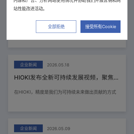
内容和广告、分析网站使用情况并协助我们开展营销和网
企业新闻
2026.05.21
站性能改进活动。
HIOKI在越南子公司设立售后服务中心 通过快速维修响应与强化本地支持体系来提升客户满意度
全部拒绝
接受所有Cookie
HIOKI集团旗下子公司HIOKI ELECTRIC VIETNAM
COMPANY LIMITED于2026年5月15日正式开设了负
责本公司产品检修与维修的售后服务中心。
企业新闻
2026.05.18
HIOKI发布全新可持续发展视频，聚焦精准测量、人才培养与能源未来
在HIOKI，精度是我们为可持续未来做出贡献的方式
——将测量转化为有意义的影响。HIOKI发布全新可
持续发展视频，展示公司如何以精准测量技术支持更
企业新闻
2026.05.09
加可持续的发展目标。随着能源利用方式的不断演