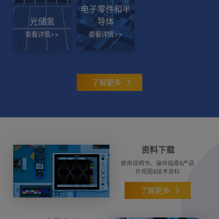
新品发布
电子零件和半
回问题，
了解更多
光储氢
导体
小巧轻便，适用于光伏发电设备的安全检测 HIOKI
险。
查看详情>>
查看详情>>
日置发售CAT III 2000V直流高压测试探头
了解
了解更多
新品发布
电阻计RM3548-50全新升级，更人性化的设计和
更便捷的即时通讯
资料下载
90周年庆
使用说明书、操作指南&产品
外观图&技术资料
【日置90周年】限定打卡活动开启
了解更多