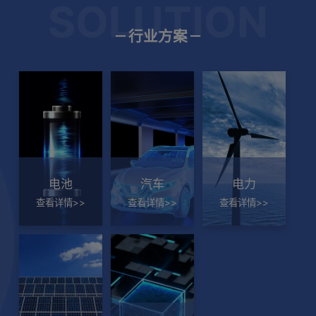
SOLUTION
在2025年"Great Place to Work®"中获得 “卓越职
场认证企业”
1. 中国本地专业技术团队，贴身可
行业方案
靠。
2. 提供HIOKI品牌原厂配件，再享
试
通过绝缘故障的“可视化”实
如何消
一年品质保障。
企业新闻
3. HIOKI原厂标准化的检测，维修
现电池耐压测试的效率提升
直流耐
接地电阻测试仪FT6041与电子式绝缘电阻表
和校正流程，服务更快更准、更安
(Fals
IR5051荣获【2024年度GOOD DESIGN奖】
BG 半导体，
心。
力变换器的
在多数生产现场，人们通过耐压测试（绝
4. 欢迎点击右侧“了解更多”进行产
，由于电流
电池
汽车
电力
缘耐力测试）确认产品能够安全承受高电
品询价、技术咨询、维修校正的咨
电池模组
i/dt、振
查看详情>>
查看详情>>
查看详情>>
企业新闻
压，从而预防触电等安全事故。然而，当
询。
情况下出
较大挑战。
测试不合格（NG）时，操作者往往难以
于引线断
案例研究：零碳电池制造 日置x蜂巢x章鱼博士，
电压波形与
准确识别故障的具体类型，例如“是否为
了解更多
电流完全
强强联手
特性及开关
突发性绝缘击穿”或“漏电流是否逐步增加”
判断“无
宽不足、延
等实际情况。
(Fals
影响评估结
检测末端