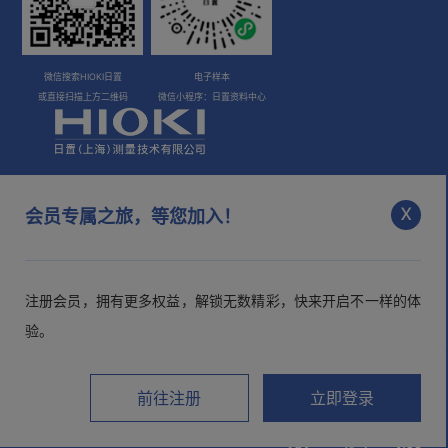
微信搜索HIOKI日置
电子样本
或直接扫描上方二维码
微信小程序：日置资料中心
电话：400-920-6010
x
会员专属之旅，等您加入！
咨询邮箱：
info@hioki.com.cn
市场部邮箱：
mkt@hioki.com.cn
注册会员，拥有更多权益，解锁无数精彩，快来开启不一样的体
验。
日置(上海)测量技术有限公司
沪ICP备05013343号-1
沪公网
前往注册
立即登录
安备 31010102003526号
>隐私声明
>用户协议