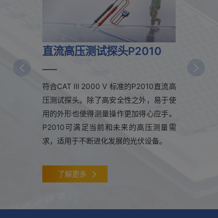
，
直流高压测试探头P2010
大容量
汽车Ti
试方法
符合CAT III 2000 V 标准的P2010直流高
压测试探头。除了高安全性之外，易于使
CV/IR
用的外形也使得测量操作更加得心应手。
随着电动
P2010可满足当前和未来的高压测量需
在全球的
求，适用于不断进化发展的光伏设备。
正在迅
Tier1
了解更多
内阻*1。
技术支持
企业新闻
了解