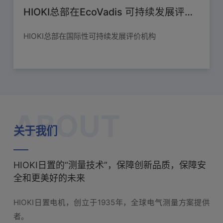
HIOKI总部在EcoVadis 可持续发展评价（2025）中荣获「铜牌」
变，全球各行业及工程师们正面临诸多挑战：如何提
HIOKI总部在国际性可持续发展评价机构
升能源发电效率、实现更可靠的能源管理
EcoVadis（总部：法国）实施的 2025 年调查中，获
得了仅授予评价对象企业前 35% 的「铜牌」。
ABOUT
关于我们
HIOKI日置的“测量技术”，保障创新品质，保障安
全和更美好的未来
HIOKI日置电机，创立于1935年，全球电气测量方案提供
者。