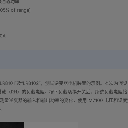
0通道功率
5% of range)
0A
R8101”及“LR8102”，测试逆变器电机装置的示例。本次
重载（RH）的负载电阻。按下负载切换开关后，所选负载电阻
模块测量逆变器的输入和输出功率的变化，使用 M7100 电压和
”。