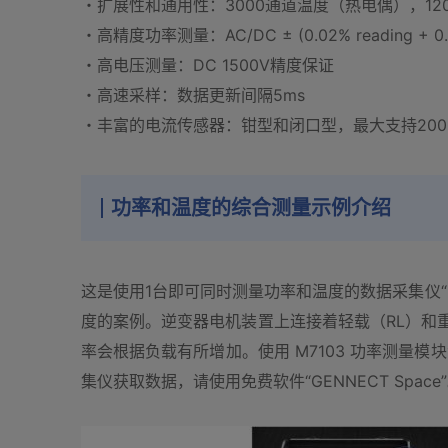
・扩展性和通用性：3000通道温度（热电偶），12
・高精度功率测量：AC/DC ± (0.02% reading + 0.0
・高电压测量：DC 1500V精度保证
・高速采样：数据更新间隔5ms
・丰富的电流传感器：钳型和闭口型，最大支持200
功率和温度的综合测量示例介绍
这是使用1台即可同时测量功率和温度的数据采集仪“L
度的案例。逆变器电机装置上连接着轻载（RL）和
率会根据负载有所增加。使用 M7103 功率测量
集仪获取数据，请使用免费软件“GENNECT Space