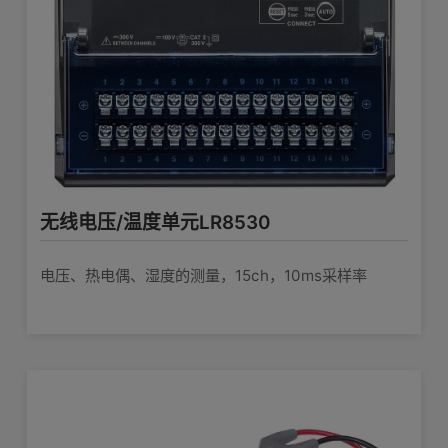
无线电压/温度单元LR8530
电压、热电偶、湿度的测量，15ch，10ms采样率