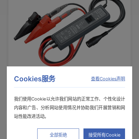
差分探头 P9000
Cookies服务
查看Cookies声明
专用于存储记录仪 波形监视输出专用(仅限P9000-
我们使用Cookie以允许我们网站的正常工作、个性化设计
01） 波形监视输出专用/交流有效值(仅限P9000-02）
内容和广告、分析网站使用情况并协助我们开展营销和网
站性能改进活动。
最大输入电压：AC/DC 1kV 另外需要电源
全部拒绝
接受所有Cookie