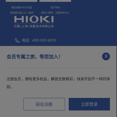
微信搜索HIOKI日置
电子样本
或直接扫描上方二维码
微信小程序：日置资料中心
电话：400-920-6010
咨询邮箱：
info@hioki.com.cn
x
会员专属之旅，等您加入！
市场部邮箱：
mkt@hioki.com.cn
注册会员，拥有更多权益，解锁无数精彩，快来开启不一样的体
日置(上海)测量技术有限公司
沪ICP备05013343号-1
沪公网
验。
安备 31010102003526号
>隐私声明
>用户协议
前往注册
立即登录
视频号
电子样本
微博