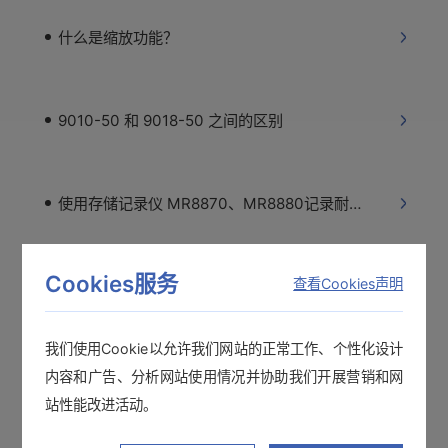
什么是缩放功能？
9010-50 和 9018-50 之间的区别
使用存储记录仪 MR8870、MR8880记录耐压测试仪的模拟输出
Cookies服务
查看Cookies声明
关于删除保护的操作 存储记录仪、数据采集仪
我们使用Cookie以允许我们网站的正常工作、个性化设计
电流记录的设置方法 MR8880-21+9018-50
内容和广告、分析网站使用情况并协助我们开展营销和网
站性能改进活动。