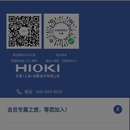
微信搜索HIOKI日置
电子样本
或直接扫描上方二维码
微信小程序：日置资料中心
电话：400-920-6010
咨询邮箱：
info@hioki.com.cn
x
会员专属之旅，等您加入！
市场部邮箱：
mkt@hioki.com.cn