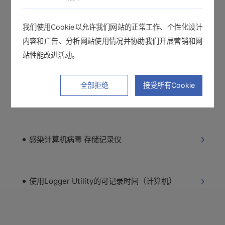
【数据采集仪】无法进行USB连接
我们使用Cookie以允许我们网站的正常工作、个性化设计
内容和广告、分析网站使用情况并协助我们开展营销和网
站性能改进活动。
数据收集方法 无线数据采集仪
全部拒绝
接受所有Cookie
无线数据采集仪的数值不对 CVS输出
感染计算机病毒 存储记录仪
使用Logger Utility的可记录时间（计算机）