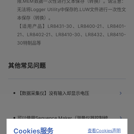
限.MEM数据一次性进行文本保存（转换）。请注意：
无法将Logger Utility中保存的.LUW文件进行一次性文
本保存（转换）。
【适用产品】LR8431-30、LR8400-21、LR8401-
21、LR8402-21、LR8410-30、LR8432、LR8410-
30特制品等
其他常见问题
【数据采集仪】没有输入却显示电压
可以使用Sequence Maker（测量仪器控制统合Excel addin）的仪器
Cookies服务
查看Cookies声明