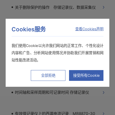
关于删除保护的操作 存储记录仪、数据采集仪
Cookies服务
电流记录的设置方法 MR8870-30+9018-50
查看Cookies声明
我们使用Cookie以允许我们网站的正常工作、个性化设计
MR8870-30的电源无法启动 电池
内容和广告、分析网站使用情况并协助我们开展营销和网
站性能改进活动。
记录长度为“连续”时的记录时间 MR8870-30
全部拒绝
接受所有Cookie
时间轴和采样周期和可记录时间 存储记录仪
有效值记录仪上的西漏电流记录 MR8870-30