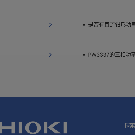
是否有直流钳形功率
PW3337的三相
探