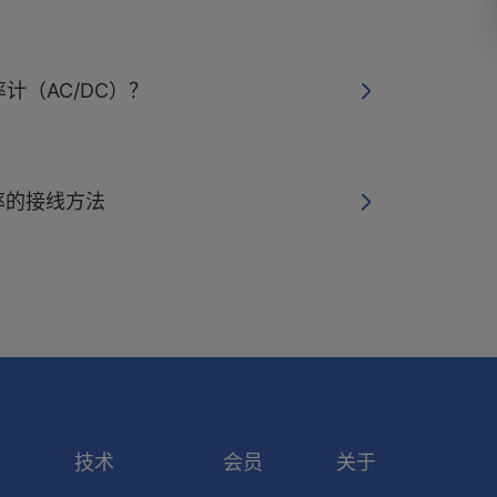
计（AC/DC）？
功率的接线方法
索
技术
会员
关于