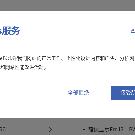
es服务
查
kie以允许我们网站的正常工作、个性化设计内容和广告、分析
销和网站性能改进活动。
线？
自动量程累积 PW3
全部拒绝
接受所
模拟输出（D/A输出
90
错误显示Err.12 P