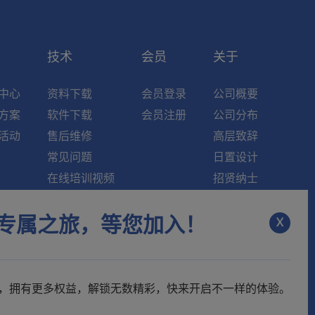
索
技术
会员
关于
中心
资料下载
会员登录
公司概要
方案
软件下载
会员注册
公司分布
活动
售后维修
高层致辞
常见问题
日置设计
在线培训视频
招贤纳士
知识中心
新闻资讯
x
专属之旅，等您加入！
维修中心
联系我们
，拥有更多权益，解锁无数精彩，快来开启不一样的体验。