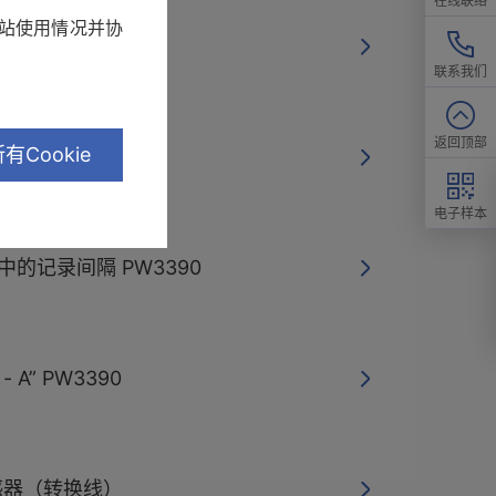
在线联络
网站使用情况并协
的备用电池寿命
联系我们
返回顶部
有Cookie
198
电子样本
or中的记录间隔 PW3390
 A” PW3390
传感器（转换线）