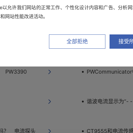
kie以允许我们网站的正常工作、个性化设计内容和广告、分析
初始化设置条件时
销和网站性能改进活动。
全部拒绝
接受所
关于高次谐波 PQ3
PW3390
PWCommunicat
谐波电流显示为“- - -
吗？ 电流探头
CT9555和电流