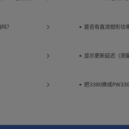
端吗？
是否有直流钳形功率
）
显示更新延迟（测
把3390换成PW3