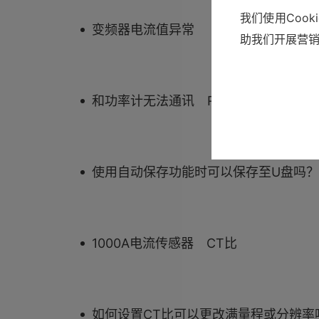
我们使用Coo
变频器电流值异常
助我们开展营
和功率计无法通讯 RS-232C、LAN
使用自动保存功能时可以保存至U盘吗？ 
1000A电流传感器 CT比
如何设置CT比可以更改满量程或分辨率