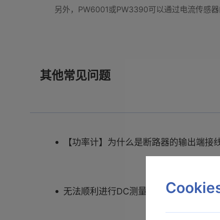
另外，PW6001或PW3390可以通过电流传
其他常见问题
【功率计】为什么是断路器的输出端接
Cooki
无法顺利进行DC测量 PW3390