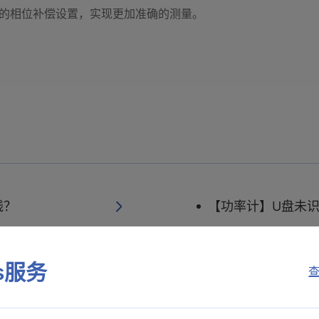
感器的相位补偿设置，实现更加准确的测量。
线？
【功率计】U盘未
es服务
查
CT6841和CT684