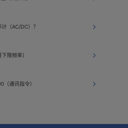
计（AC/DC）？
量下限频率）
390（通讯指令）