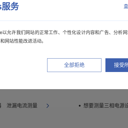
es服务
查
kie以允许我们网站的正常工作、个性化设计内容和广告、分析
销和网站性能改进活动。
蜂鸣音（报警声）的
全部拒绝
接受所
ST5540可以更换
器 泄漏电流测量
想要测量三相电源