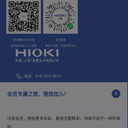
微信搜索HIOKI日置
电子样本
或直接扫描上方二维码
微信小程序：日置资料中心
电话：400-920-6010
咨询邮箱：
info@hioki.com.cn
x
会员专属之旅，等您加入！
市场部邮箱：
mkt@hioki.com.cn
注册会员，拥有更多权益，解锁无数精彩，快来开启不一样的体
日置(上海)测量技术有限公司
沪ICP备05013343号-1
沪公网
验。