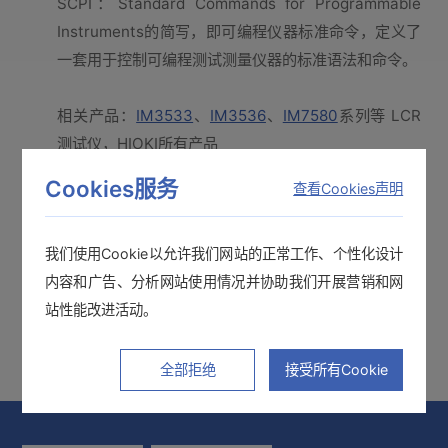
SCPI：Standard Commands for Programmable
Instruments的简写，即可编程仪器标准命令，定义了
一套用于控制可编程测试测量仪器的标准语法和命令。
相关产品：
IM3533
、
IM3536
、
IM7580
系列等 LCR
测试仪，HIOKI所有产品
Cookies服务
查看Cookies声明
其他常见问题
我们使用Cookie以允许我们网站的正常工作、个性化设计
内容和广告、分析网站使用情况并协助我们开展营销和网
站性能改进活动。
开路补偿和短路补偿的“Adjustment Failure” IM7580系列
全部拒绝
接受所有Cookie