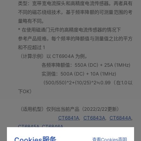
类型：宽带宽电流探头和高精度电流传感器。两者具有
不同的磁芯绕组技术，基于频率降额的可测量范围的考
量略有不同。
* 在使用磁通门元件的高精度电流传感器的情况下
参考产品规格，每个频率的降额值与测量值之比的平方
和不应超过 1
（计算示例）以 CT6904A 为例，
各频率降额值：550A (DC) + 25A (1MHz)
实测值：500A (DC) + 10A (1MHz)
(500/550)^2+(10/25)^2≒0.99（在1.0以
下OK）
（适用机型）仅列出当前产品（2022/2/22更新）
CT6841A
,
CT6843A
,
CT6844A
,
CT6845A
,
CT6846A
CT6862-05
,
CT6863-05
,
CT6872
,
Cookies服务
查看Cookies声明