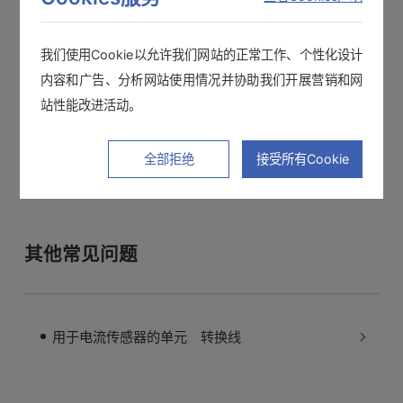
CT6872-01
,
CT6873
,
CT6873-01
CT6875A
, CT6875A-1、
CT6876A
、
我们使用Cookie以允许我们网站的正常工作、个性化设计
CT6876A-1、
CT6877A
、CT6877A-1
内容和广告、分析网站使用情况并协助我们开展营销和网
CT6904A
、CT6904A-1、
CT6904A-
站性能改进活动。
2
、
CT6904A-3
PW9100A-3、PW9100A-4
全部拒绝
接受所有Cookie
关于零磁通方法，请参阅以下内容。
https://www.hioki.cn/html/methods/current.html
其他常见问题
用于电流传感器的单元 转换线