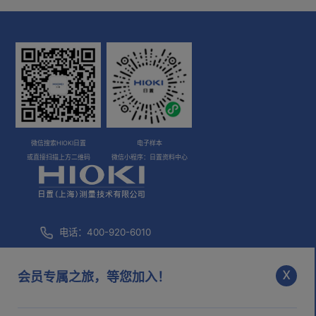
微信搜索HIOKI日置
电子样本
或直接扫描上方二维码
微信小程序：日置资料中心
电话：400-920-6010
咨询邮箱：
info@hioki.com.cn
x
会员专属之旅，等您加入！
市场部邮箱：
mkt@hioki.com.cn