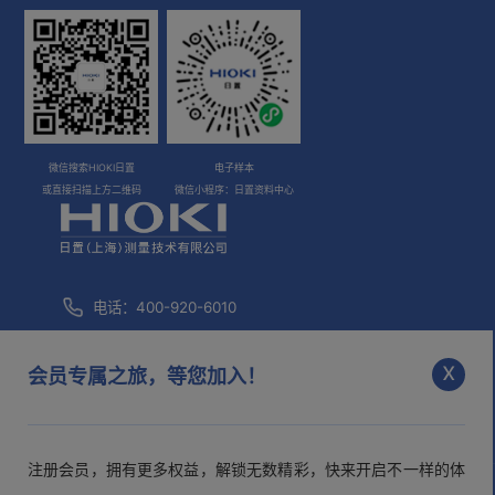
微信搜索HIOKI日置
电子样本
或直接扫描上方二维码
微信小程序：日置资料中心
电话：400-920-6010
咨询邮箱：
info@hioki.com.cn
x
会员专属之旅，等您加入！
市场部邮箱：
mkt@hioki.com.cn
注册会员，拥有更多权益，解锁无数精彩，快来开启不一样的体