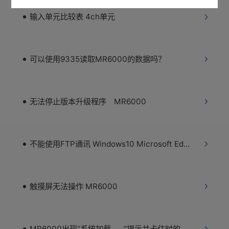
输入单元比较表 4ch单元
可以使用9335读取MR6000的数据吗？
无法停止版本升级程序 MR6000
不能使用FTP通讯 Windows10 Microsoft Edge
触摸屏无法操作 MR6000
MR6000出现“系统加载……”提示并卡住时的处理方法