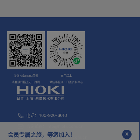
微信搜索HIOKI日置
电子样本
或直接扫描上方二维码
微信小程序：日置资料中心
电话：400-920-6010
咨询邮箱：
info@hioki.com.cn
x
会员专属之旅，等您加入！
市场部邮箱：
mkt@hioki.com.cn