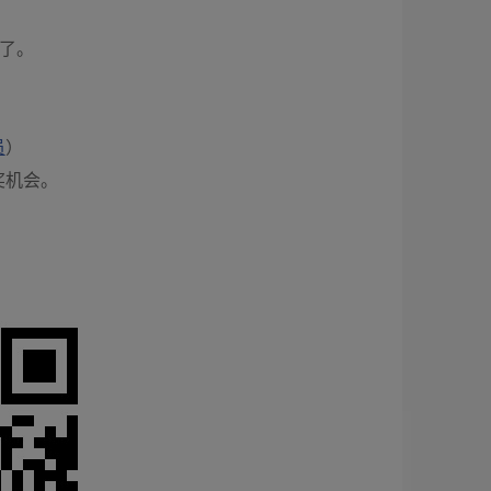
始了。
员
）
奖机会。