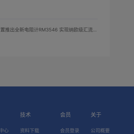
下一篇：日置推出全新电阻计RM3546 实现纳欧级汇流排焊接质量检测
索
技术
会员
关于
中心
资料下载
会员登录
公司概要