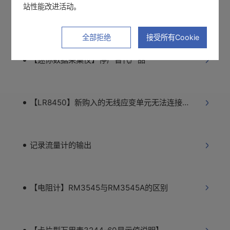
站性能改进活动。
【LR8450】请插入SD卡或U盘
全部拒绝
接受所有Cookie
【迷你数据采集仪】停产替代产品
【LR8450】新购入的无线应变单元无法连接LR8450-01
记录流量计的输出
【电阻计】RM3545与RM3545A的区别