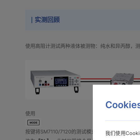
实测回顾
使用高阻计测试两种液体被测物：纯水和异丙醇，
Cooki
使用
按键将SM7110/7120的测试模式
我们使用Coo