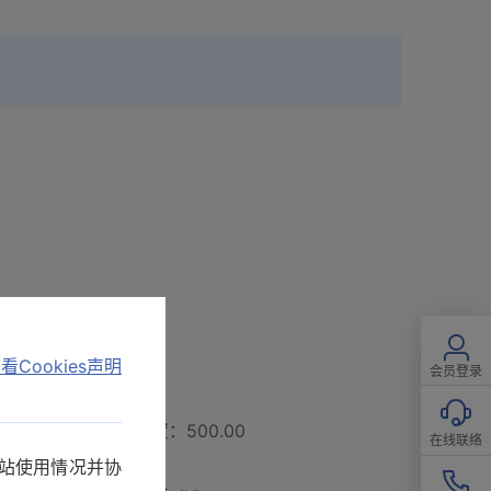
看Cookies声明
会员登录
1 刻度进行设置，初始设置：500.00
在线联络
电极常数 (K)。
网站使用情况并协