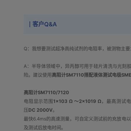
客户Q&A
Q：我想要测试超净高纯试剂的电阻率，被测物主要
A：半导体领域中，异丙醇可用于硅片清洗与光刻
险。建议使用
高阻计SM7110搭配液体测试电极SME
高阻计SM7110/7120
电阻显示范围
1×103 Ω ～2×1019 Ω
，最高测试电
压
DC 2000V
。
最快6.4ms的高速测量，可自定义测试前的充放电以
及测试后放电时间。